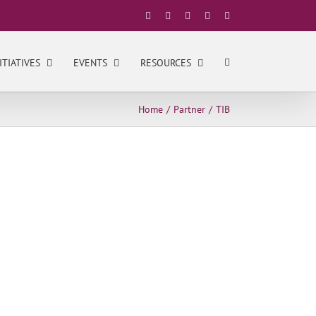
Facebook
X
YouTube
LinkedIn
Instagram
ITIATIVES
EVENTS
RESOURCES
Home
Partner
TIB