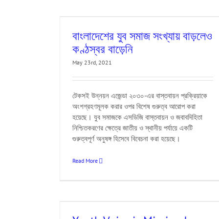
 কণ্ঠস্বর বাড়েনি
Educo
Event
FES
বাংলাদেশের যুব সমাজ সংখ্যায় বাড়লেও
B
UNDP
Youth
কণ্ঠস্বর বাড়েনি
May 23rd, 2021
টেকসই উন্নয়ন এজেন্ডা ২০৩০-এর বাস্তবায়ন প্রক্রিয়াকে
অংশগ্রহণমূলক করার ওপর বিশেষ গুরুত্ব আরোপ করা
হয়েছে। যুব সমাজকে এসডিজি বাস্তবায়ন ও জবাবদিহিতা
নিশ্চিতকরণের ক্ষেত্রে জাতীয় ও স্থানীয় পর্যায়ে একটি
গুরুত্বপূর্ণ অনুষঙ্গ হিসেবে বিবেচনা করা হয়েছে।
Read More
olicy Process
nt
FES
LNOB
MJF