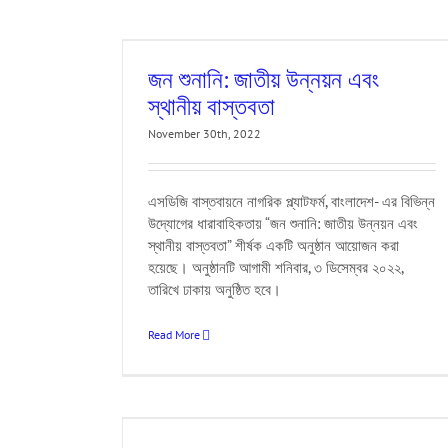
ানীয় বাস্তবতা
tions
CPD
Event
জন শুনানি: জাতীয় উন্নয়ন এবং
Hearing
SDG
TIB
স্থানীয় বাস্তবতা
November 30th, 2022
এসডিজি বাস্তবায়নে নাগরিক প্ল্যাটফর্ম, বাংলাদেশ- এর বিভিন্ন
উদ্যোগের ধারাবাহিকতায় “জন শুনানি: জাতীয় উন্নয়ন এবং
স্থানীয় বাস্তবতা” শীর্ষক একটি অনুষ্ঠান আয়োজন করা
হয়েছে। অনুষ্ঠানটি আগামী শনিবার, ৩ ডিসেম্বর ২০২২,
তারিখে ঢাকায় অনুষ্ঠিত হবে।
Read More
Bangladesh are
s?
th
ActionAid
CPD