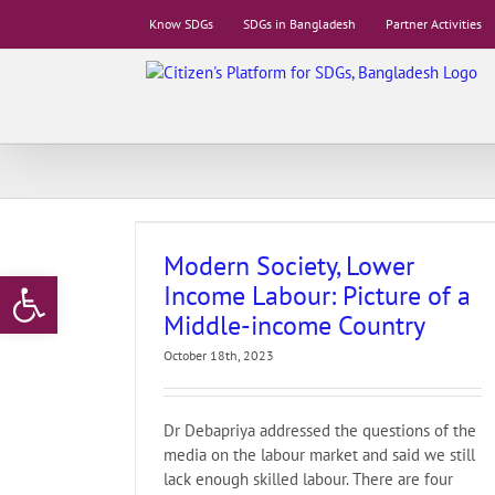
Skip
Know SDGs
SDGs in Bangladesh
Partner Activities
to
content
Labour: Picture
Country
 Worldwide
CPD
Modern Society, Lower
Open toolbar
me
LNOB
Media
Income Labour: Picture of a
ner
TAF
TIB
Middle-income Country
October 18th, 2023
Dr Debapriya addressed the questions of the
media on the labour market and said we still
lack enough skilled labour. There are four