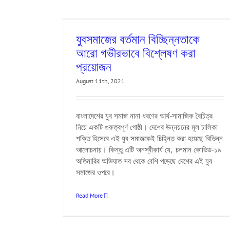
ভীরভাবে বিশ্লেষণ করা
d
CPD
Dialogue
যুবসমাজের বর্তমান বিচ্ছিন্নতাকে
MJF
Partner
SDG
আরো গভীরভাবে বিশ্লেষণ করা
rld Vision
Youth
প্রয়োজন
August 11th, 2021
বাংলাদেশের যুব সমাজ নানা ধরণের আর্থ-সামাজিক বৈচিত্র
নিয়ে একটি গুরুত্বপূর্ণ গোষ্ঠী। দেশের উন্নয়নের মূল চালিকা
শক্তি হিসেবে এই যুব সমাজকেই চিহ্নিত করা হয়েছে বিভিন্ন
আলোচনায়। কিন্তু এটি অনস্বীকার্য যে, চলমান কোভিড-১৯
অতিমারির অভিঘাত সব থেকে বেশি পড়েছে দেশের এই যুব
সমাজের ওপরে।
Read More
 youth needs