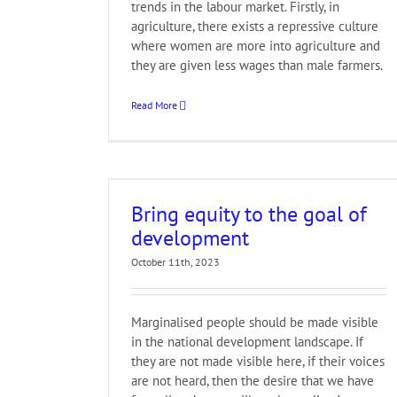
trends in the labour market. Firstly, in
agriculture, there exists a repressive culture
where women are more into agriculture and
they are given less wages than male farmers.
Read More
f development
te Action
3. Good
ducation
ActionAid
Bring equity to the goal of
nd Skills
Event
g
MJF
Partner
SDG
development
October 11th, 2023
Marginalised people should be made visible
in the national development landscape. If
they are not made visible here, if their voices
are not heard, then the desire that we have