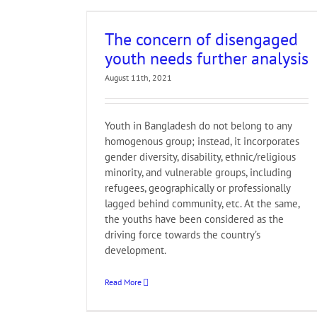
s
d
CPD
Dialogue
The concern of disengaged
G
Supporter
TIB
youth needs further analysis
ion
Youth
August 11th, 2021
Youth in Bangladesh do not belong to any
homogenous group; instead, it incorporates
gender diversity, disability, ethnic/religious
minority, and vulnerable groups, including
refugees, geographically or professionally
lagged behind community, etc. At the same,
the youths have been considered as the
driving force towards the country’s
development.
Read More