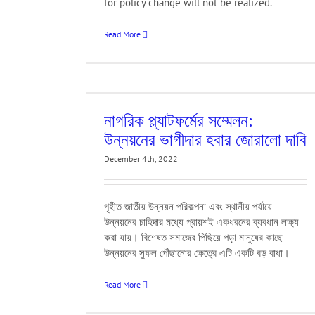
for policy change will not be realized.
Read More
 ভাগীদার হবার জোরালো
tions
Conference
নাগরিক প্ল্যাটফর্মের সম্মেলন:
cation
HEKS/EPER
y
SDG
TIB
UNDP
উন্নয়নের ভাগীদার হবার জোরালো দাবি
December 4th, 2022
গৃহীত জাতীয় উন্নয়ন পরিকল্পনা এবং স্থানীয় পর্যায়ে
উন্নয়নের চাহিদার মধ্যে প্রায়শই একধরনের ব্যবধান লক্ষ্য
করা যায়। বিশেষত সমাজের পিছিয়ে পড়া মানুষের কাছে
উন্নয়নের সুফল পৌঁছানোর ক্ষেত্রে এটি একটি বড় বাধা।
Read More