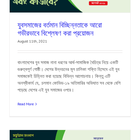
যুবসমাজের বর্তমান বিচ্ছিন্নতাকে আরো
গভীরভাবে বিশ্লেষণ করা প্রয়োজন
August 11th, 2021
বাংলাদেশের যুব সমাজ নানা ধরণের আর্থ-সামাজিক বৈচিত্র নিয়ে একটি
গুরুত্বপূর্ণ গোষ্ঠী। দেশের উন্নয়নের মূল চালিকা শক্তি হিসেবে এই যুব
সমাজকেই চিহ্নিত করা হয়েছে বিভিন্ন আলোচনায়। কিন্তু এটি
অনস্বীকার্য যে, চলমান কোভিড-১৯ অতিমারির অভিঘাত সব থেকে বেশি
পড়েছে দেশের এই যুব সমাজের ওপরে।
Read More