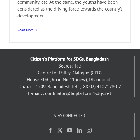
community, etc. At the same, the youths have been
considered as the driving force towards the country’s
development.
Read More
Citizen's Platform for SDGs, Bangladesh
Secretariat:
Centre for Policy Dialogue (CPD)
House 40/C, Road No 11 (new), Dhanmondi,
Dhaka – 1209, Bangladesh
Tel: (+88 02) 41021780-2
E-mail: coordinator@bdplatform4sdgs.net
STAY CONNECTED