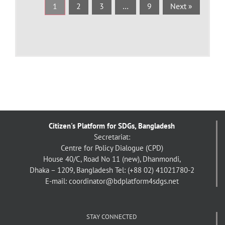
1
2
3
…
9
Next »
Citizen's Platform for SDGs, Bangladesh
Secretariat:
Centre for Policy Dialogue (CPD)
House 40/C, Road No 11 (new), Dhanmondi,
Dhaka – 1209, Bangladesh
Tel: (+88 02) 41021780-2
E-mail: coordinator@bdplatform4sdgs.net
STAY CONNECTED