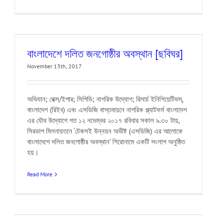
বাংলাদেশে দলিত জনগোষ্ঠীর অবস্থান [ছবিঘর]
November 13th, 2017
অভিযান; হেক্স/ইপার; সিপিডি; নাগরিক উদ্যোগ; রিসার্চ ইনিশিয়েটিভস্,
বাংলাদেশ (রিইব) এবং এসডিজি বাস্তবায়নে নাগরিক প্ল্যাটফর্ম বাংলাদেশ
এর যৌথ উদ্যোগে গত ১২ নভেম্বর ২০১৭ রবিবার সকাল ৯.৩০ টায়,
সিরডাপ মিলনায়তনে ‘টেকসই উন্নয়ন অভীষ্ট (এসডিজি) এর আলোকে
বাংলাদেশে দলিত জনগোষ্ঠীর অবস্থান’ শিরোনামে একটি সংলাপ অনুষ্ঠিত
হয়।
Read More