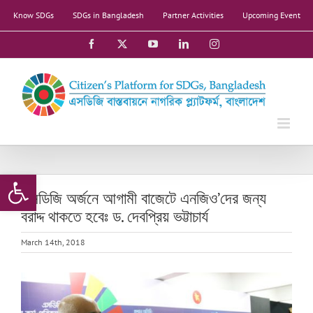
Skip
Know SDGs
SDGs in Bangladesh
Partner Activities
Upcoming Event
to
content
Facebook
X
YouTube
LinkedIn
Instagram
Open toolbar
এসডিজি অর্জনে আগামী বাজেটে এনজিও’দের জন্য
বরাদ্দ থাকতে হবেঃ ড. দেবপ্রিয় ভট্টাচার্য
March 14th, 2018