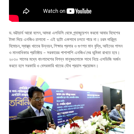
ড. ভট্টাচার্য আরো বলেন, আমরা এলডিসি থেকে গ্র্যাজুয়েশন করবো আবার বিদেশের
টাকা দিয়ে এনজিও চালাবো – এই দুটো একসাথে চলতে পারে না। চরম দারিদ্র্য
বিমোচন, স্বাস্থ্য খাতের উন্নয়ন, শিক্ষার প্রসার ও গুণগত মান বৃদ্ধি, আইনের শাসন
ও মানবাধিকার প্রতিষ্ঠায় – সরকারের পাশাপাশি এনজিও’দের ভূমিকা রাখতে হবে।
২০৩০ সালের মধ্যে বাংলাদেশের বিপন্ন মানুষগুলোকে সাথে নিয়ে এসডিজি অর্জন
করতে হলে সরকারি ও বেসরকারি খাতের যৌথ প্রয়াস প্রয়োজন।