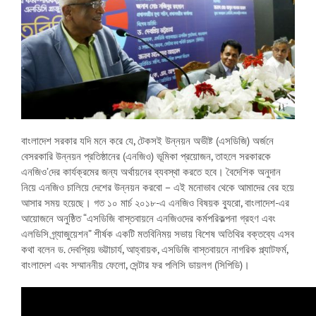
বাংলাদেশ সরকার যদি মনে করে যে, টেকসই উন্নয়ন অভীষ্ট (এসডিজি) অর্জনে
বেসরকারি উন্নয়ন প্রতিষ্ঠানের (এনজিও) ভূমিকা প্রয়োজন, তাহলে সরকারকে
এনজিও’দের কার্যক্রমের জন্য অর্থায়নের ব্যবস্থা করতে হবে। বৈদেশিক অনুদান
নিয়ে এনজিও চালিয়ে দেশের উন্নয়ন করবো – এই মনোভাব থেকে আমাদের বের হয়ে
আসার সময় হয়েছে। গত ১০ মার্চ ২০১৮-এ এনজিও বিষয়ক ব্যুরো, বাংলাদেশ-এর
আয়োজনে অনুষ্ঠিত “এসডিজি বাস্তবায়নে এনজিওদের কর্মপরিকল্পনা গ্রহণ এবং
এলডিসি গ্র্যাজুয়েশন” শীর্ষক একটি মতবিনিময় সভায় বিশেষ অতিথির বক্তব্যে এসব
কথা বলেন ড. দেবপ্রিয় ভট্টাচার্য, আহ্বায়ক, এসডিজি বাস্তবায়নে নাগরিক প্ল্যাটফর্ম,
বাংলাদেশ এবং সম্মাননীয় ফেলো, সেন্টার ফর পলিসি ডায়লগ (সিপিডি)।