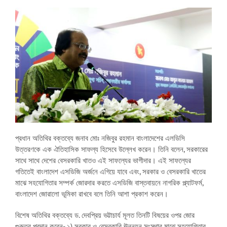
প্রধান অতিথির বক্তব্যে জনাব মোঃ নজিবুর রহমান বাংলাদেশের এলডিসি
উত্তরণকে এক ঐতিহাসিক সাফল্য হিসেবে উল্লেখ করেন। তিনি বলেন, সরকারের
সাথে সাথে দেশের বেসরকারি খাতও এই সাফল্যের ভাগীদার। এই সাফল্যের
গতিতেই বাংলাদেশ এসডিজি অর্জনে এগিয়ে যাবে এবং, সরকার ও বেসরকারি খাতের
মাঝে সহযোগিতার সম্পর্ক জোরদার করতে এসডিজি বাস্তবায়নে নাগরিক প্ল্যাটফর্ম,
বাংলাদেশ জোরালো ভূমিকা রাখবে বলে তিনি আশা প্রকাশ করেন।
বিশেষ অতিথির বক্তব্যে ড. দেবপ্রিয় ভট্টাচার্য মূলত তিনটি বিষয়ের ওপর জোর
গুরুত্ব প্রদান করেন- ১) সরকার ও বেসরকারি ঊন্নয়ন সংস্থার মাঝে সহযোগিতার