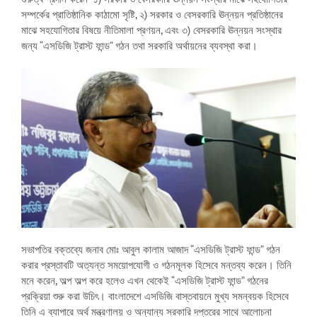
সম্পর্কের প্রাতিষ্ঠানিক কাঠামো সৃষ্টি, ২) সরকার ও বেসরকারি ঊন্নয়ন প্রতিষ্ঠানের
মাঝে সহযোগিতার বিষয়ে নীতিমালা প্রণয়ন, এবং ৩) বেসরকারি ঊন্নয়ন সংস্থার
জন্য “এসডিজি ট্রাস্ট ফান্ড” গঠন তথা সরকারি অর্থায়নের ব্যবস্থা করা।
সভাপতির বক্তব্যে জনাব মোঃ আবুল কালাম আজাদ “এসডিজি ট্রাস্ট ফান্ড” গঠন
করার প্রস্তাবটি অত্যন্ত সময়োপযোগী ও গঠনমূলক হিসেবে মন্তব্য করেন। তিনি
মনে করেন, অল্প অল্প করে হলেও এখন থেকেই “এসডিজি ট্রাস্ট ফান্ড” গঠনের
প্রক্রিয়া শুরু করা উচিৎ। বাংলাদেশে এসডিজি বাস্তবায়নে মুখ্য সমন্বয়ক হিসেবে
তিনি এ ব্যাপারে অর্থ মন্ত্রণালয় ও অন্যান্য সরকারি দপ্তরের সাথে আলোচনা