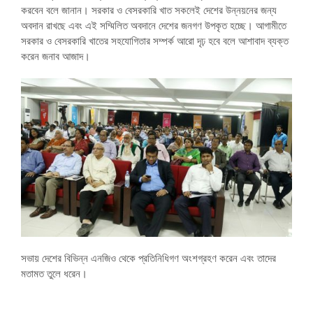
করবেন বলে জানান। সরকার ও বেসরকারি খাত সকলেই দেশের উন্নয়নের জন্য
অবদান রাখছে এবং এই সম্মিলিত অবদানে দেশের জনগণ উপকৃত হচ্ছে। আগামীতে
সরকার ও বেসরকারি খাতের সহযোগিতার সম্পর্ক আরো দৃঢ় হবে বলে আশাবাদ ব্যক্ত
করেন জনাব আজাদ।
সভায় দেশের বিভিন্ন এনজিও থেকে প্রতিনিধিগণ অংশগ্রহণ করেন এবং তাদের
মতামত তুলে ধরেন।