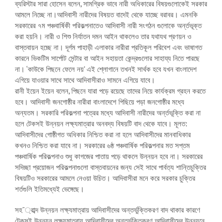
ব্যরিস্টার সারা হোসেন বলেন, সামগ্রিক ভাবে নারী অধিকারের বিষয়গুলোকেই সরকার
আমলে নিচ্ছে না।আদিবাসী নারীদের বিষয়ত বাদেই থেকে যাচ্ছে বরাবর। এমনকি
সরকারের ৭ম পঞ্চবার্ষিকী পরিকল্পনাতেও আদিবাসী নারী সংগঠন গুলোকে অর্ন্তভূক্ত
করা হয়নি। নারী ও শিশু নির্যাতন দমন আইন থাকলেও তার যথাযথ প্রণয়ন ও
বাস্তবায়ন হচ্ছে না। দূর্গম পাহাড়ী এলাকার নারীরা প্রতিকূল পরিবেশ এবং ভাষাগত
কারনে ভিকটিম সার্পোট সেন্টার বা আইন সহায়তা কেন্দ্রগুলোর সাহায্য নিতে পারছে
না। ‘কাউকে পিছনে ফেলে নয়’ এই শ্লোগানে তখনই সার্থক হবে যখন বাংলাদেশ
এগিয়ে যাওয়ার সাথে সাথে আদিবাসীরাও সামনে এগিয়ে যাবে।
রানী ইয়েন ইয়েন বলেন, পিছনে যারা পড়ে রয়েছে তাদের নিয়ে কার্যক্রম গ্রহন করতে
হবে। আদিবাসী জনগোষ্ঠীর নারীরা বাংলাদেশে পিছিয়ে পড়া জনগোষ্ঠীর মধ্যে
অন্যতম। সরকারি পরিকল্পনা পত্রের মধ্যে আদিবাসী নারীদের অর্ন্তভূক্তি করা না
হলে টেকসই উন্নয়ন লক্ষ্যমাত্রার অনবদ্য বিষয়টি বাদ থেকে যাবে। মূলত:
আদিবাসীদের গোষ্ঠীগত অধিকার নিশ্চিত করা না হলে আদিবাসীদের মানবাধিকার
কখনও নিশ্চিত করা যাবে না। সরকারের ৬ষ্ঠ পঞ্চবার্ষিক পরিকল্পনার মত সপ্তম
পঞ্চবার্ষিক পরিকল্পনাও শুধু কাগজের পাতায় পড়ে থাকলে উন্নয়ন হবে না। সরকারের
সদিচ্ছা প্রয়োজন পরিকল্পনাগুলো বাস্তবায়নের জন্য সেই সাথে পার্বত্য শান্তিচুক্তির
বিষয়টিও সরকারের আমলে নেওয়া উচিত। আদিবাসীরা মনে করে সরকার চুক্তির
শর্তগুলি ইতিমধ্যেই ভেঙ্গেছে।
সহ¯্রাব্দ উন্নয়ন লক্ষ্যমাত্রায় আদিবাসীদের অন্তর্ভুক্তিকরণ বাদ থাকার কারণে
টেকসই উন্নয়ন লক্ষ্যমাত্রায় আদিবাসীদের অন্তর্ভুক্তিকরণ আদিবাসীদের উন্নয়নে