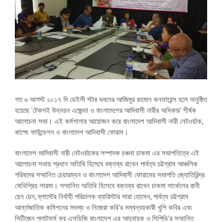
গত ৬ আগস্ট ২০১৭ দি ডেইলী স্টার ভবনের আজিমুর রহমান কনফারেন্স হলে অনুষ্ঠিত
হয়েছে ‘টেকসই উন্নয়ন এজেন্ডা ও বাংলাদেশের আদিবাসী নারীর অধিকার’ শীর্ষক
আলোচনা সভা। এই কর্মশালার আয়োজন করে বাংলাদেশ আদিবাসী নারী নেটওর্য়াক,
কাপেং ফাউন্ডেশন ও বাংলাদেশ আদিবাসী ফোরাম।
বাংলাদেশ আদিবাসী নারী নেটওর্য়াকের সম্পাদক চঞ্চনা চাকমা এর সভাপতিত্বে এই
আলোচনা সভায় প্রধান অতিথি হিসেবে বক্তব্য রাখেন পার্বত্য চট্টগ্রাম আঞ্চলিক
পরিষদের সম্মানিত চেয়ারম্যন ও বাংলাদেশ আদিবাসী ফোরামের সভাপতি জ্যোতিরিন্দ্র
বোধিপ্রিয় লারমা। সম্মানিত অতিথি হিসেবে বক্তব্য রাখেন চাকমা সার্কেলের রানী
য়েন য়েন, ব্লাস্টের নির্বাহী পরিচালক ব্যারিস্টার সারা হোসেন, পার্বত্য চট্টগ্রাম
আর্ন্তজাতিক কমিশনের সদস্য ও নিজেরা করি’র সম্বন্বয়কারী খুশি কবির এবং
সিটিজেন প্লাটফর্ম ফর এসডিজি বাংলাদেশ এর আহ্বায়ক ও সিপিডি’র সম্মানিত