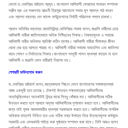
ফেলো ড. দেবপ্রিয় ভট্টাচায প্রমূখ। বাংলাদেশ আদিবাসী ফোরামের সাধারন সম্পাদক
সঞ্জীব দ্রং এর সঞ্চলনায় ফাল্গুনী ত্রিপুরা আলোচনা সভার মূল প্রবন্ধ পাঠ করেন
এবং স্বাগত বক্তব্য দেন কাপেং ফাউন্ডেশনের নির্বাহী পরিচালক পল্লব চাকমা।
প্রধান অতিথির বক্তব্যে জ্যোতিরিন্দ্র বোধিপ্রিয় লারমা বলেন, বাঙালি নারীদের চেয়ে
আদিবাসী নারীরা জাতিগতভাবে অধিক নিপীড়নের শিকার। বৈষম্যমূলক এ সমাজে
আদিবাসী নারীর অধিকার প্রতিষ্ঠা কঠিন ব্যপার। আদিবাসী নারীরা সীমাবদ্ধ জীবন
থেকে বের হয়ে আসতে পারছে না। আদিবাসী নারীরা সমাজে অবহেলিত এবং জাতিগত
ভাবে শোষণ ও নির্যাতনের শিকার।বাংলাদেশে গনমুখী শাসন ব্যবস্থা কায়েম না হলে
আদিবাসী ও বাঙালি কোন নারীরাই নিরাপদ নয়।
পেপারটি ডাউনলোড করুন
ড. দেবপ্রিয় ভট্টাচার্য বলেন, বহুত্ববাদকে পিছনে ফেলে বাংলাদেশের সমাজব্যবস্থা
আজ একমূখী হতে চলেছে। টেকসই উন্নয়ন লক্ষ্যমাত্রায় আদিবাসীদের
অর্ন্তভূক্তিকরণ অনেকটাই বিন্দুর মাঝে সিন্ধু খোঁজার মত। আদিবাসীদের সঠিক
উন্নয়ন করতে হলে প্রথমে অদৃশ্য আদিবাসীদের দৃশ্যমান করতে হবে। আদিবাসীদের
জন্য তাই পৃথক আদমশুমারীর ব্যবস্থা সরকারকে করতে হবে। আদিবাসীদের নাগরিক
অধিকার তাহলেই নিশ্চিত হবে এবং সঠিক তথ্য উপাত্ত নিয়ে উন্নয়নমূলক কর্মকান্ড
সরকারি এবং বেসরকারি পর্যায়ে করা সুষ্ঠভাবে সম্পাদন করা যাবে। তিনি আরও বলেন