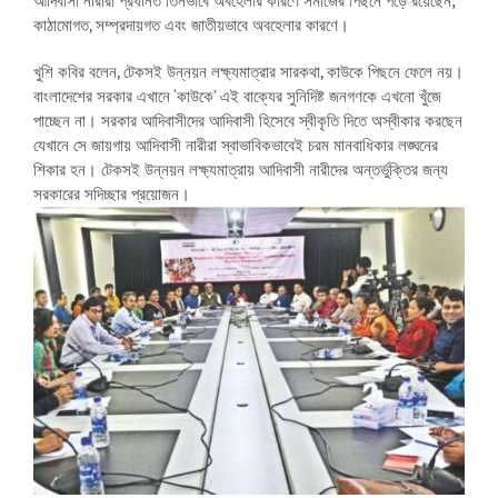
আদিবাসী নারীরা প্রধানত তিনভাবে অবহেলার কারণে সমাজের পিছনে পড়ে রয়েছেন;
কাঠামোগত, সম্প্রদায়গত এবং জাতীয়ভাবে অবহেলার কারণে।
খুশি কবির বলেন, টেকসই উন্নয়ন লক্ষ্যমাত্রার সারকথা, কাউকে পিছনে ফেলে নয়।
বাংলাদেশের সরকার এখানে ‘কাউকে’ এই বাক্যের সুনিদিষ্ট জনগণকে এখনো খুঁজে
পাচ্ছেন না। সরকার আদিবাসীদের আদিবাসী হিসেবে স্বীকৃতি দিতে অস্বীকার করছেন
যেখানে সে জায়গায় আদিবাসী নারীরা স্বাভাবিকভাবেই চরম মানবাধিকার লঙ্ঘনের
শিকার হন। টেকসই উন্নয়ন লক্ষ্যমাত্রায় আদিবাসী নারীদের অন্তর্ভুক্তির জন্য
সরকারে
র সদিচ্ছার প্রয়োজন।