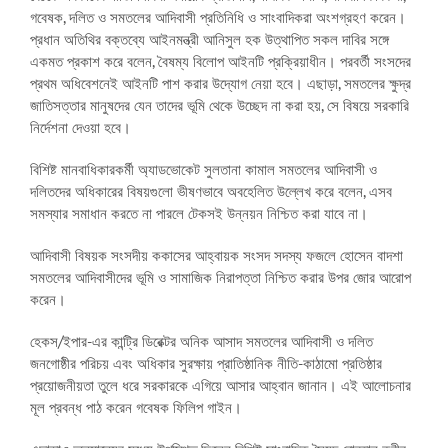
গবেষক, দলিত ও সমতলের আদিবাসী প্রতিনিধি ও সাংবাদিকরা অংশগ্রহণ করেন।
প্রধান অতিথির বক্তব্যে আইনমন্ত্রী আনিসুল হক উত্থাপিত সকল দাবির সঙ্গে
একমত প্রকাশ করে বলেন, বৈষম্য বিলোপ আইনটি প্রক্রিয়াধীন। পরবর্তী সংসদের
প্রথম অধিবেশনেই আইনটি পাশ করার উদ্যোগ নেয়া হবে। এছাড়া, সমতলের ক্ষুদ্র
জাতিসত্তার মানুষদের যেন তাদের ভূমি থেকে উচ্ছেদ না করা হয়, সে বিষয়ে সরকারি
নির্দেশনা দেওয়া হবে।
বিশিষ্ট মানবাধিকারকর্মী অ্যাডভোকেট সুলতানা কামাল সমতলের আদিবাসী ও
দলিতদের অধিকারের বিষয়গুলো ভীষণভাবে অবহেলিত উল্লেখ করে বলেন, এসব
সমস্যার সমাধান করতে না পারলে টেকসই উন্নয়ন নিশ্চিত করা যাবে না।
আদিবাসী বিষয়ক সংসদীয় ককাসের আহ্বায়ক সংসদ সদস্য ফজলে হোসেন বাদশা
সমতলের আদিবাসীদের ভূমি ও সামাজিক নিরাপত্তা নিশ্চিত করার উপর জোর আরোপ
করেন।
হেকস/ইপার-এর কান্ট্রি ডিরেক্টর অনিক আসাদ সমতলের আদিবাসী ও দলিত
জনগোষ্ঠীর পরিচয় এবং অধিকার সুরক্ষায় প্রাতিষ্ঠানিক নীতি-কাঠামো প্রতিষ্ঠার
প্রয়োজনীয়তা তুলে ধরে সরকারকে এগিয়ে আসার আহ্বান জানান। এই আলোচনার
মূল প্রবন্ধ পাঠ করেন গবেষক ফিলিপ গাইন।