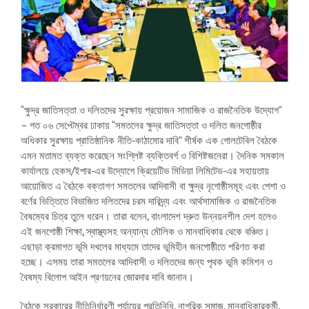
“ক্ষুদ্র জাতিসত্তা ও দলিতদের সুরক্ষায় প্রয়োজন সামাজিক ও রাজনৈতিক উদ্যোগ”
– গত ০৬ সেপ্টেম্বর ঢাকায় “সমতলের ক্ষুদ্র জাতিসত্তা ও দলিত জনগোষ্ঠীর
অধিকার সুরক্ষায় প্রাতিষ্ঠানিক নীতি-কাঠামোর দাবি” শীর্ষক এক গোলটেবিল বৈঠকে
এমন মতামত ব্যক্ত করেছেন সংশ্লিষ্ট ব্যক্তিবর্গ ও বিশিষ্টজনেরা। দৈনিক সমকাল
কার্যালয়ে হেকস/ইপার-এর উদ্যোগে ক্রিয়েটিভ মিডিয়া লিমিটেড-এর সহায়তায়
আয়োজিত এ বৈঠকে বক্তাগণ সমতলের আদিবাসী বা ক্ষুদ্র নৃগোষ্ঠীসমূহ এবং পেশা ও
বর্ণের ভিত্তিতে বিভাজিত দলিতদের চরম দারিদ্র্য এবং আর্থসামাজিক ও রাজনৈতিক
বৈষম্যের চিত্র তুলে ধরেন। তারা বলেন, বাংলাদেশ দ্রুত উন্নয়নশীল দেশ হলেও
এই জনগোষ্ঠী শিক্ষা, স্বাস্থ্যসহ অন্যান্য মৌলিক ও মানবাধিকার থেকে বঞ্চিত।
এছাড়া ক্রমাগত ভূমি দখলের মাধ্যমে তাদের ভূমিহীন জনগোষ্ঠীতে পরিণত করা
হচ্ছে। এসময় তারা সমতলের আদিবাসী ও দলিতদের জন্য পৃথক ভূমি কমিশন ও
বৈষম্য বিলোপ আইন প্রণয়নের জোরদার দাবি জানান।
বৈঠকে সরকারের নীতিনির্ধারণী পর্যায়ের প্রতিনিধি, নাগরিক সমাজ, মানবাধিকারকর্মী,