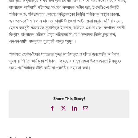
এছাড়াও অন্যান্যের মধ্যে উপস্থিত ছিলেন বিশিষ্ট সাংবাদিক সৈয়দ বোরহান কবীর,
বাংলাদেশ আদিবাসী পরিষদের সাধারণ সম্পাদক সঞ্জীব দ্রং, ইএসডিও-র নির্বাহী
পরিচালক ড. শহিদুজ্জামান, কাপেং ফাউন্ডেশনের নির্বাহী পরিচালক পল্লব চাকমা,
অ্যাডভোকেট মনি লাল দাস, ঘোড়াঘাট উপজেলা ভাইস চেয়ারম্যান রুশিনা সরেন,
হেকস কর্মসূচী সমন্বয়ক মুজাহিদুল ইসলাম, অভিযান-এর সাধারণ সম্পাদক বনানী
বিশ্বাস, বাংলাদেশ হরিজন ঐক্য পরিষদের সাধারণ সম্পাদক নির্মল চন্দ্র দাস,
এনএনএমসি সমন্বয়ক নুরন্নবী শান্ত প্রমুখ।
প্রসঙ্গত, হেকস/ইপার সমতলের ক্ষুদ্র জাতিসত্তা ও দলিত জনগোষ্ঠীর অধিকার
সুরক্ষায় ‘পিদিম’ কার্যক্রম পরিচালনা করছে যার মূল লক্ষ্য উক্ত জনগোষ্ঠীসমূহের
জন্য প্রাতিষ্ঠানিক নীতি-কাঠামো প্রতিষ্ঠায় সহায়তা করা।
Share This Story!
Facebook
X
LinkedIn
Email