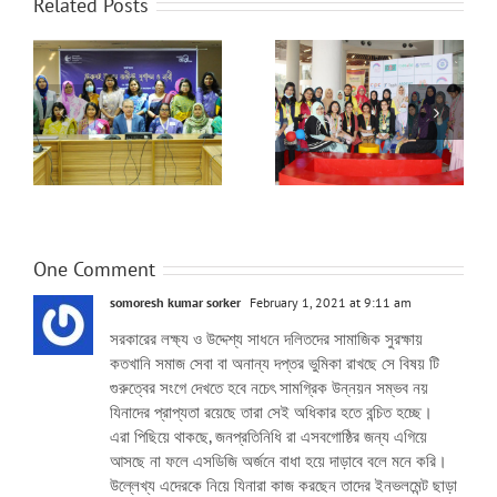
Related Posts
উৎসবের মধ্য দিয়ে অনুষ্ঠিত
হল অ্যাডা লাভলেস গার্লস
B
প্রোগ্রামিং কনটেস্ট-২১
One Comment
somoresh kumar sorker
February 1, 2021 at 9:11 am
সরকারের লক্ষ্য ও উদ্দেশ্য সাধনে দলিতদের সামাজিক সুরক্ষায়
কতখানি সমাজ সেবা বা অনান্য দপ্তর ভুমিকা রাখছে সে বিষয় টি
গুরুত্বের সংগে দেখতে হবে নচেৎ সামগ্রিক উন্নয়ন সম্ভব নয়
যিনাদের প্রাপ্যতা রয়েছে তারা সেই অধিকার হতে বন্চিত হচ্ছে।
এরা পিছিয়ে থাকছে, জনপ্রতিনিধি রা এসবগোষ্ঠির জন্য এগিয়ে
আসছে না ফলে এসডিজি অর্জনে বাধা হয়ে দাড়াবে বলে মনে করি।
উল্লেখ্য এদেরকে নিয়ে যিনারা কাজ করছেন তাদের ইনভলমেন্ট ছাড়া