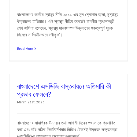
বাংলাদেশের জাতীয় স্বাস্থ্য নীতি ২০১১-এর মূল স্লোগান হলো, সুস্বাস্থ্য
উন্নয়নের হাতিয়ার। এই স্বাস্থ্য নীতির শুরুতেই মাননীয় প্রধানমন্ত্রী
শেখ হাসিনা বলেছেন, ‘স্বাস্থ্য মানবসম্পদ উন্নয়নের গুরুত্বপূর্ণ সূচক
হিসেবে সার্বজনীনভাবে স্বীকৃত’।
Read More
বাংলাদেশে এসডিজি বাস্তবায়নে অতিমারি কী
প্রভাব ফেলবে?
March 21st, 2023
বাংলাদেশের সামগ্রিক উন্নয়ন তথা আগামী দিনের পথচলাকে প্রভাবিত
করা এবং তাঁর সঠিক দিকনির্দেশনার নিরিখে টেকসই উন্নয়ন লক্ষ্যমাত্রা
(এসডিজি)-র বাস্তবায়ন অত্যন্ত গুরুত্বপূর্ণ।