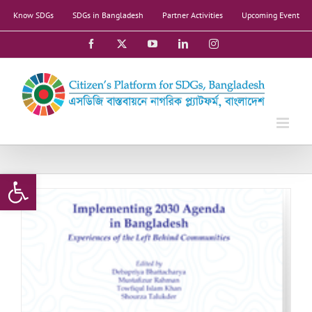
Skip
Know SDGs
SDGs in Bangladesh
Partner Activities
Upcoming Event
to
content
Facebook
X
YouTube
LinkedIn
Instagram
Open toolbar