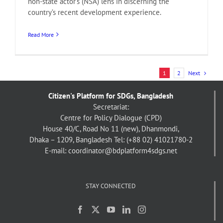
non-state actor’s (NSA) lens in discerning the
country’s recent development experience.
Read More
Next
1
2
Citizen's Platform for SDGs, Bangladesh
Secretariat:
Centre for Policy Dialogue (CPD)
House 40/C, Road No 11 (new), Dhanmondi,
Dhaka – 1209, Bangladesh
Tel: (+88 02) 41021780-2
E-mail: coordinator@bdplatform4sdgs.net
STAY CONNECTED