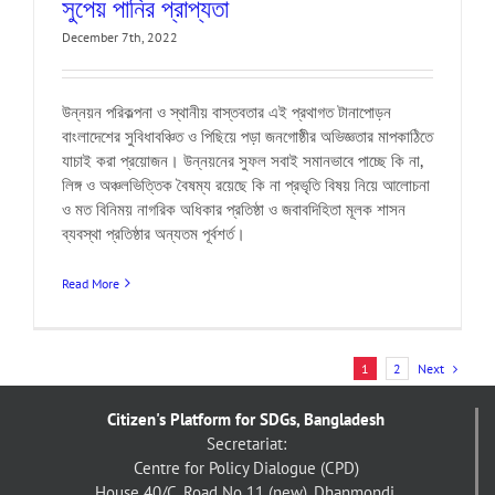
সুপেয় পানির প্রাপ্যতা
December 7th, 2022
উন্নয়ন পরিকল্পনা ও স্থানীয় বাস্তবতার এই প্রথাগত টানাপোড়ন
বাংলাদেশের সুবিধাবঞ্চিত ও পিছিয়ে পড়া জনগোষ্ঠীর অভিজ্ঞতার মাপকাঠিতে
যাচাই করা প্রয়োজন। উন্নয়নের সুফল সবাই সমানভাবে পাচ্ছে কি না,
লিঙ্গ ও অঞ্চলভিত্তিক বৈষম্য রয়েছে কি না প্রভৃতি বিষয় নিয়ে আলোচনা
ও মত বিনিময় নাগরিক অধিকার প্রতিষ্ঠা ও জবাবদিহিতা মূলক শাসন
ব্যবস্থা প্রতিষ্ঠার অন্যতম পূর্বশর্ত।
Read More
Next
1
2
Citizen's Platform for SDGs, Bangladesh
Secretariat:
Centre for Policy Dialogue (CPD)
House 40/C, Road No 11 (new), Dhanmondi,