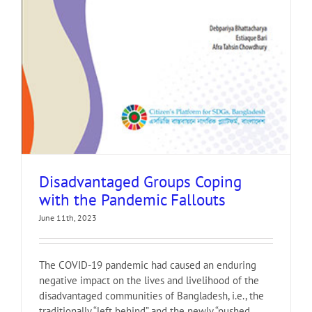
Disadvantaged Groups Coping
with the Pandemic Fallouts
June 11th, 2023
The COVID-19 pandemic had caused an enduring
negative impact on the lives and livelihood of the
disadvantaged communities of Bangladesh, i.e., the
traditionally “left behind” and the newly “pushed