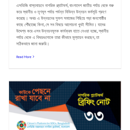
এসডিজি বাস্তবায়নে নাগরিক প্ল্যাটফর্ম, বাংলাদেশ জাতীয় পর্যায় থেকে শুরু
করে স্থানীয় ও তৃণমূল পর্যায় পর্যন্ত বিভিন্ন উন্নয়ন কর্মসূচি গ্রহণ
করেছে। অথচ এ উন্নয়নের সুফল সমাজের পিছিয়ে পড়া জনগোষ্ঠীর
কাছে পৌঁছাচ্ছে কিনা, সে সব বিষয়ে আলোচনা খুবই সীমিত। যাদের
উদ্দেশ্য করে এসব উন্নয়নমূলক কার্যক্রম হাতে নেওয়া হচ্ছে, স্থানীয়
পর্যায় থেকে এ বিষয়গুলোকে তারা কীভাবে মূল্যায়ন করছেন, তা
সঠিকভাবে জানা জরুরি।
Read More