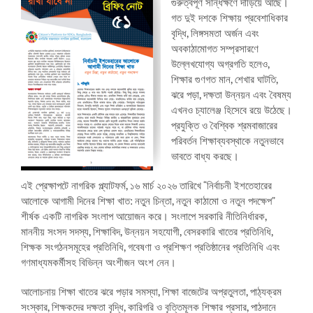
গুরুত্বপূর্ণ সন্ধিক্ষণে দাঁড়িয়ে আছে।
গত দুই দশকে শিক্ষায় প্রবেশাধিকার
বৃদ্ধি, লিঙ্গসমতা অর্জন এবং
অবকাঠামোগত সম্প্রসারণে
উল্লেখযোগ্য অগ্রগতি হলেও,
শিক্ষার গুণগত মান, শেখার ঘাটতি,
ঝরে পড়া, দক্ষতা উন্নয়ন এবং বৈষম্য
এখনও চ্যালেঞ্জ হিসেবে রয়ে উঠেছে।
প্রযুক্তি ও বৈশ্বিক শ্রমবাজারের
পরিবর্তন শিক্ষাব্যবস্থাকে নতুনভাবে
ভাবতে বাধ্য করছে।
এই প্রেক্ষাপটে নাগরিক প্ল্যাটফর্ম, ১৬ মার্চ ২০২৬ তারিখে “নির্বাচনী ইশতেহারের
আলোকে আগামী দিনের শিক্ষা খাত: নতুন চিন্তা, নতুন কাঠামো ও নতুন পদক্ষেপ”
শীর্ষক একটি নাগরিক সংলাপ আয়োজন করে। সংলাপে সরকারি নীতিনির্ধারক,
মাননীয় সংসদ সদস্য, শিক্ষাবিদ, উন্নয়ন সহযোগী, বেসরকারি খাতের প্রতিনিধি,
শিক্ষক সংগঠনসমূহের প্রতিনিধি, গবেষণা ও প্রশিক্ষণ প্রতিষ্ঠানের প্রতিনিধি এবং
গণমাধ্যমকর্মীসহ বিভিন্ন অংশীজন অংশ নেন।
আলোচনায় শিক্ষা খাতের ঝরে পড়ার সমস্যা, শিক্ষা বাজেটের অপ্রতুলতা, পাঠ্যক্রম
সংস্কার, শিক্ষকদের দক্ষতা বৃদ্ধি, কারিগরি ও বৃত্তিমূলক শিক্ষার প্রসার, পাঠদানে