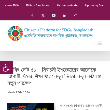
Skip
Know SDGs
SDGs in Bangladesh
Partner Activities
Upcoming Event
to
content
Facebook
X
YouTube
LinkedIn
Instagram
Open toolbar
ব্রিফিং নোট ৫১ – নির্বাচনী ইশতেহারের আলোকে
আগামী দিনের শিক্ষা খাত: নতুন চিন্তা, নতুন কাঠামো,
নতুন পদক্ষেপ
March 17th, 2026
বাংলাদেশের শিক্ষাখাত বর্তমানে একটি