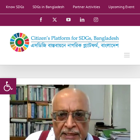
Skip
Know SDGs
SDGs in Bangladesh
Partner Activities
Upcoming Event
to
content
Facebook
X
YouTube
LinkedIn
Instagram
Open toolbar