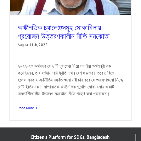
অর্থনৈতিক চ্যালেঞ্জসমূহ মোকাবিলায়
প্রয়োজন উত্তরণকালীন নীতি সমঝোতা
August 11th, 2022
২০২২-২৩ অর্থবছর যে ৬ টি চ্যালেঞ্জ নিয়ে মাননীয় অর্থমন্ত্রী শুরু
করেছিলেন, তার বর্তমান পরিস্থিতি এখন বেশ গুরুতর। তবে দেরিতে
হলেও সরকার অর্থনীতির ব্যর্থতাগুলো স্বীকার করে যে পদক্ষেপগুলো নিচ্ছে
সেটি ইতিবাচক। সাম্প্রতিক অর্থনৈতিক দুর্যোগ মোকাবিলায় একটি
অন্তর্বর্তীকালীন উত্তরণ সমঝোতা নীতি গ্রহণ করা প্রয়োজন।
Read More
Citizen's Platform for SDGs, Bangladesh