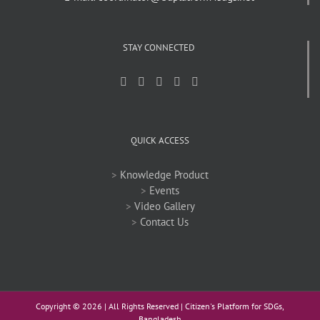
STAY CONNECTED
QUICK ACCESS
>
Knowledge Product
>
Events
>
Video Gallery
>
Contact Us
Copyright ©
2026 | All Rights Reserved | Citizen's Platform for SDGs,
Bangladesh