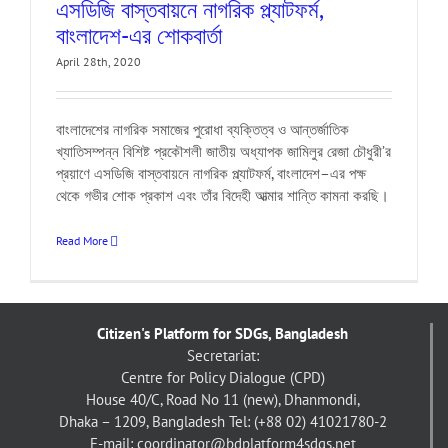
এসডিজি বাস্তবায়নে নাগরিক প্ল্যাটফর্ম,
বাংলাদেশ-এর শোকবার্তা
April 28th, 2020
বাংলাদেশের নাগরিক সমাজের পুরোধা ব্যক্তিত্ব ও আন্তর্জাতিক
খ্যাতিসম্পন্ন বিশিষ্ট প্রকৌশলী জাতীয় অধ্যাপক জামিলুর রেজা চৌধুরী’র
প্রয়াণে এসডিজি বাস্তবায়নে নাগরিক প্ল্যাটফর্ম, বাংলাদেশ–এর পক্ষ
থেকে গভীর শোক প্রকাশ এবং তাঁর বিদেহী আত্মার শান্তি কামনা করছি।
Read More
Citizen's Platform for SDGs, Bangladesh
Secretariat:
Centre for Policy Dialogue (CPD)
House 40/C, Road No 11 (new), Dhanmondi,
Dhaka – 1209, Bangladesh
Tel: (+88 02) 41021780-2
E-mail: coordinator@bdplatform4sdgs.net