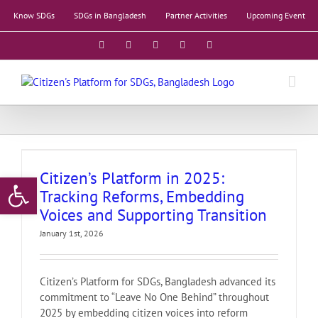
Skip
Know SDGs
SDGs in Bangladesh
Partner Activities
Upcoming Event
to
content
Facebook
X
YouTube
LinkedIn
Instagram
Citizen’s Platform in 2025:
Open toolbar
Tracking Reforms, Embedding
Voices and Supporting Transition
January 1st, 2026
Citizen’s Platform for SDGs, Bangladesh advanced its
commitment to “Leave No One Behind” throughout
2025 by embedding citizen voices into reform