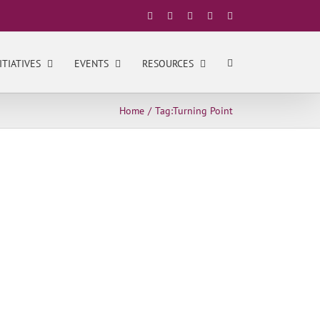
Facebook
X
YouTube
LinkedIn
Instagram
ITIATIVES
EVENTS
RESOURCES
Home
Tag:
Turning Point