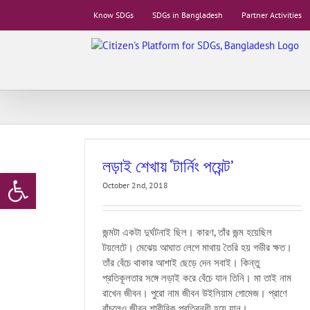
Skip
Know SDGs
SDGs in Bangladesh
Partner Activities
to
content
্ট’
লড়াই শেখায় ‘টার্নিং পয়েন্ট’
Open toolbar
October 2nd, 2018
জন্মটা একটা দুর্ঘটনাই ছিল। কারণ, তাঁর জন্ম হয়েছিল
টয়লেটে। মেঝেয় আঘাত লেগে মাথায় তৈরি হয় গভীর ক্ষত।
তাঁর বেঁচে থাকার আশাই ছেড়ে দেন সবাই। কিন্তু
প্রতিকূলতার সঙ্গে লড়াই করে বেঁচে যান তিনি। মা তাই নাম
রাখেন জীবন। পুরো নাম জীবন উইলিয়াম গোমেজ। প্রাণে
বাঁচলেও জীবন শারীরিক প্রতিবন্ধী হয়ে যান।