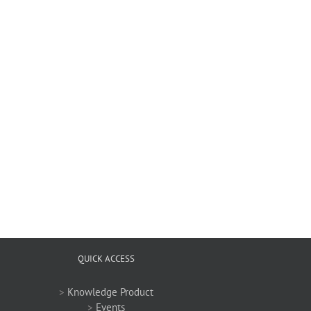
QUICK ACCESS
>
Knowledge Product
>
Events