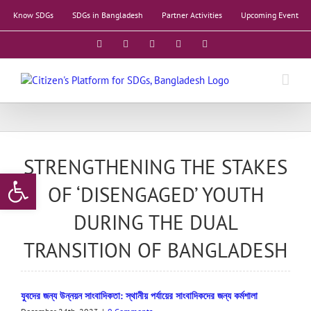
Skip
Know SDGs
SDGs in Bangladesh
Partner Activities
Upcoming Event
to
content
Facebook
X
YouTube
LinkedIn
Instagram
STRENGTHENING THE STAKES
Open toolbar
OF ‘DISENGAGED’ YOUTH
DURING THE DUAL
TRANSITION OF BANGLADESH
যুবদের জন্য উন্নয়ন সাংবাদিকতা: স্থানীয় পর্যায়ের সাংবাদিকদের জন্য কর্মশালা