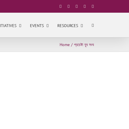
Facebook
X
YouTube
LinkedIn
Instagram
ITIATIVES
EVENTS
RESOURCES
Home
প্রচেষ্টা যুব সংঘ