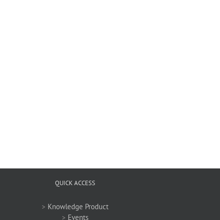
QUICK ACCESS
>
Knowledge Product
>
Events