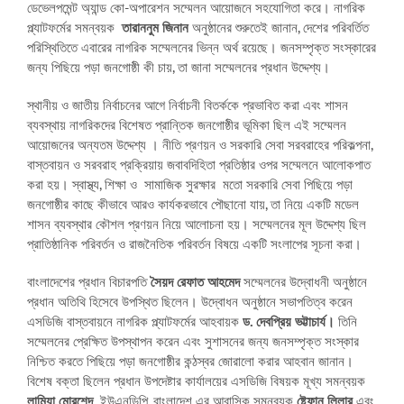
ডেভেলপমেন্ট অ্যান্ড কো-অপারেশন সম্মেলন আয়োজনে সহযোগিতা করে। নাগরিক
প্ল্যাটফর্মের সমন্বয়ক
তারাননুম জিনান
অনুষ্ঠানের শুরুতেই জানান, দেশের পরিবর্তিত
পরিস্থিতিতে এবারের নাগরিক সম্মেলনের ভিন্ন অর্থ রয়েছে। জনসম্পৃক্ত সংস্কারের
জন্য পিছিয়ে পড়া জনগোষ্ঠী কী চায়, তা জানা সম্মেলনের প্রধান উদ্দেশ্য।
স্থানীয় ও জাতীয় নির্বাচনের আগে নির্বাচনী বিতর্ককে প্রভাবিত করা এবং শাসন
ব্যবস্থায় নাগরিকদের বিশেষত প্রান্তিক জনগোষ্ঠীর ভূমিকা ছিল এই সম্মেলন
আয়োজনের অন্যতম উদ্দেশ্য । নীতি প্রণয়ন ও সরকারি সেবা সরবরাহের পরিকল্পনা,
বাস্তবায়ন ও সরবরাহ প্রক্রিয়ায় জবাবদিহিতা প্রতিষ্ঠার ওপর সম্মেলনে আলোকপাত
করা হয়। স্বাস্থ্য, শিক্ষা ও সামাজিক সুরক্ষার মতো সরকারি সেবা পিছিয়ে পড়া
জনগোষ্ঠীর কাছে কীভাবে আরও কার্যকরভাবে পৌছানো যায়, তা নিয়ে একটি মডেল
শাসন ব্যবস্থার কৌশল প্রণয়ন নিয়ে আলোচনা হয়। সম্মেলনের মূল উদ্দেশ্য ছিল
প্রাতিষ্ঠানিক পরিবর্তন ও রাজনৈতিক পরিবর্তন বিষয়ে একটি সংলাপের সূচনা করা।
বাংলাদেশের প্রধান বিচারপতি
সৈয়দ রেফাত আহমেদ
সম্মেলনের উদ্বোধনী অনুষ্ঠানে
প্রধান অতিথি হিসেবে উপস্থিত ছিলেন। উদ্বোধন অনুষ্ঠানে সভাপতিত্ব করেন
এসডিজি বাস্তবায়নে নাগরিক প্ল্যাটফর্মের আহবায়ক
ড. দেবপ্রিয় ভট্টাচার্য।
তিনি
সম্মেলনের প্রেক্ষিত উপস্থাপন করেন এবং সুশাসনের জন্য জনসম্পৃক্ত সংস্কার
নিশ্চিত করতে পিছিয়ে পড়া জনগোষ্ঠীর কন্ঠস্বর জোরালো করার আহবান জানান।
বিশেষ বক্তা ছিলেন প্রধান উপদেষ্টার কার্যালয়ের এসডিজি বিষয়ক মূখ্য সমন্বয়ক
লামিয়া মোরশেদ,
ইউএনডিপি, বাংলাদেশ এর আবাসিক সমন্বয়ক
ষ্টেফান লিলার
এবং