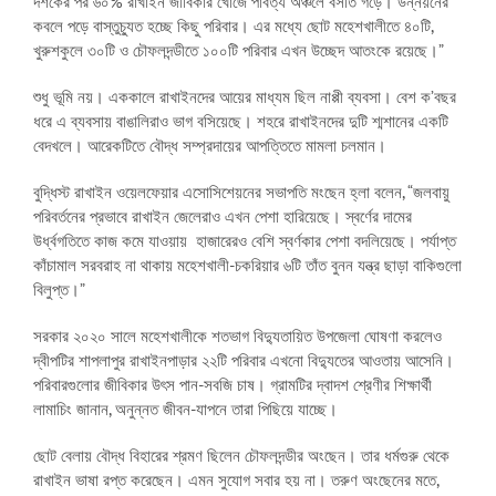
দশকের পর ৬০% রাখাইন জীবিকার খোঁজে পার্বত্য অঞ্চলে বসতি গড়ে। উন্নয়নের
কবলে পড়ে বাস্তুচ্যুত হচ্ছে কিছু পরিবার। এর মধ্যে ছোট মহেশখালীতে ৪০টি,
খুরুশকুলে ৩০টি ও চৌফলদন্ডীতে ১০০টি পরিবার এখন উচ্ছেদ আতংকে রয়েছে।”
শুধু ভূমি নয়। এককালে রাখাইনদের আয়ের মাধ্যম ছিল নাপ্পী ব্যবসা। বেশ ক’বছর
ধরে এ ব্যবসায় বাঙালিরাও ভাগ বসিয়েছে। শহরে রাখাইনদের দুটি শ্মশানের একটি
বেদখলে। আরেকটিতে বৌদ্ধ সম্প্রদায়ের আপত্তিতে মামলা চলমান।
বুদ্ধিস্ট রাখাইন ওয়েলফেয়ার এসোসিশেয়নের সভাপতি মংছেন হ্লা বলেন, “জলবায়ু
পরিবর্তনের প্রভাবে রাখাইন জেলেরাও এখন পেশা হারিয়েছে। স্বর্ণের দামের
উর্ধ্বগতিতে কাজ কমে যাওয়ায় হাজারেরও বেশি স্বর্ণকার পেশা বদলিয়েছে। পর্যাপ্ত
কাঁচামাল সরবরাহ না থাকায় মহেশখালী-চকরিয়ার ৬টি তাঁত বুনন যন্ত্র ছাড়া বাকিগুলো
বিলুপ্ত।”
সরকার ২০২০ সালে মহেশখালীকে শতভাগ বিদ্যুতায়িত উপজেলা ঘোষণা করলেও
দ্বীপটির শাপলাপুর রাখাইনপাড়ার ২২টি পরিবার এখনো বিদ্যুতের আওতায় আসেনি।
পরিবারগুলোর জীবিকার উৎস পান-সবজি চাষ। গ্রামটির দ্বাদশ শ্রেণীর শিক্ষার্থী
লামাচিং জানান, অনুন্নত জীবন-যাপনে তারা পিছিয়ে যাচ্ছে।
ছোট বেলায় বৌদ্ধ বিহারের শ্রমণ ছিলেন চৌফলদন্ডীর অংছেন। তার ধর্মগুরু থেকে
রাখাইন ভাষা রপ্ত করেছেন। এমন সুযোগ সবার হয় না। তরুণ অংছেনের মতে,