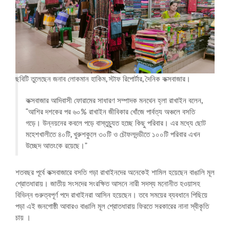
ছবিটি তুলেছেন জনাব লোকমান হাকিম, স্টাফ রিপোর্টার, দৈনিক কক্সবাজার।
কক্সবাজার আদিবাসী ফোরামের সাধারণ সম্পাদক মনথেন হ্লা রাখাইন বলেন,
“আশির দশকের পর ৬০% রাখাইন জীবিকার খোঁজে পার্বত্য অঞ্চলে বসতি
গড়ে। উন্নয়নের কবলে পড়ে বাস্তুচ্যুত হচ্ছে কিছু পরিবার। এর মধ্যে ছোট
মহেশখালীতে ৪০টি, খুরুশকুলে ৩০টি ও চৌফলদন্ডীতে ১০০টি পরিবার এখন
উচ্ছেদ আতংকে রয়েছে।”
শতবছর পূর্বে কক্সবাজারে বসতি গড়া রাখাইনদের অনেকেই শামিল হয়েছেন বাঙালি মূল
শ্রোতধারায়। জাতীয় সংসদের সংরক্ষিত আসনে নারী সদস্য মনোনীত হওয়াসহ
বিভিন্ন গুরুত্বপূর্ণ পদে রাখাইনরা আসিন হয়েছেন। তবে সময়ের ব্যবধানে পিছিয়ে
পড়া এই জনগোষ্ঠী আবারও বাঙালি মূল শ্রোতধারায় ফিরতে সরকারের নানা স্বীকৃতি
চায় ।