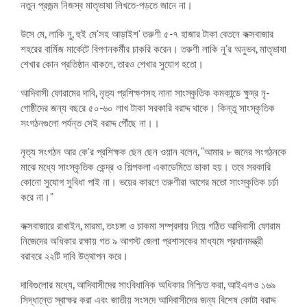
নতুন প্রজন্ম নিজস্ব মাতৃভাষা লিখতে-পড়তে জানে না।
উসে মে, লাকি নু, হুই মে’সহ আড়াইশ’ তরুণী ৫-৭ হাজার টাকা বেতনে কক্সবাজার
শহরের বার্মিজ মার্কেটে বিপণনকর্মীর চাকরি করেন। তরুণী লাকি নু’র অনুভব, মাতৃভাষা
শেখার কোন প্রতিষ্ঠান থাকলে, তারও শেখার সুযোগ হতো।
আদিবাসী ফোরামের দাবি, নৃত্য প্রশিক্ষণসহ নানা সাংস্কৃতিক কমকান্ডে ক্ষুদ্র নৃ-
গোষ্ঠীদের জন্য বছরে ৫০-৬০ লাখ টাকা সরকারি বরাদ্দ থাকে। কিন্তু সাংস্কৃতিক
সংগঠনগুলো পর্যন্ত সেই বরাদ্দ পৌঁছে না।।
নৃত্য সংগঠন আর কে’র প্রশিক্ষক ছেন ছেন ওয়ান বলেন, “আমার ৮ জনের সংগঠনকে
মাঝে মধ্যে সাংস্কৃতিক কেন্দ্র ও শিল্পকলা একাডেমিতে ডাকা হয়। তবে সরকারি
কোনো সুযোগ সুবিধা পাই না। ভয়ের কারণে তরুণীরা আগের মতো সাংস্কৃতিক চর্চা
করে না।”
কক্সবাজারে রাখাইন, মারমা, তংচঙ্গা ও চাকমা সম্প্রদায় নিয়ে গঠিত আদিবাসী ফোরাম
নিজেদের অধিকার রক্ষায় গত ৯ আগস্ট জেলা প্রশাসকের মাধ্যমে প্রধানমন্ত্রী
বরাবরে ২২টি দাবি উত্থাপন করে।
দাবিগুলোর মধ্যে, আদিবাসীদের সাংবিধানিক অধিকার নিশ্চিত করা, আইএলও ১৬৯
সিদ্ধান্তে স্বাক্ষর করা এবং জাতীয় সংসদে আদিবাসীদের জন্য বিশেষ কোটা বরাদ্দ