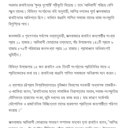
সরকার রাখাইনদের ‘ক্ষুদ্র নৃগোষ্ঠি’ স্বীকৃতি দিয়েছে। তবে ‘আদিবাসী’ পরিচয় বেশি
পছন্দ তাদের। বিভিন্ন সংগঠনের নথি অনুযায়ী, আশির দশকের পূর্বে কক্সবাজারে
রাখাইনদের আধিপত্য ছিল। বর্তমান বাঙালি শাসিত সমাজে তাদের ভাষা-সংস্কৃতি
বিলুপ্তির পথে।
জনশুমারি ও গৃহগণনার সর্বশেষ তথ্যানুযায়ী, কক্সবাজারে রাখাইন জনগোষ্ঠীর সংখ্যা
প্রায় ১১ হাজার। আদিবাসী ফোরামের তথ্যমতে, পাঁচ উপজেলার ১৪১টি গ্রামে ৯
হাজার ৫৭৫টি পরিবারের জনসংখ্যা প্রায় ১৫ হাজার। গ্রামাঞ্চলে অধিকাংশই
ভূমিহীন।
বিভিন্ন উপজেলার ১৫ জন রাখাইন এবং তিনটি সংগঠনের প্রতিনিধির সাথে এ
প্রতিবেদকের কথা হয়। রাখাইনরা বাঙালি শাসিত সমাজকে অনিরাপদ মনে করেন।
এ ব্যাপারে চট্টগ্রাম বিশ্ববিদ্যালয়ের নৃবিজ্ঞান বিভাগের সহকারী অধ্যাপক তাজরীন-
এ-জাকিয়া বলেন, “রাখাইনদের মধ্যে সামাজিক নিরাপত্তার অভাব, সমাজ-সংস্কৃতির
মৌলিকত্ব হারানোর শংকা, ভূমি দখলের ভয় কাজ করে। যার কারণে সর্বোপরি
ভৌগোলিক ও রাজনৈতিক বিচ্ছিন্নতা তাদের ক্রমাগত প্রান্তিক জনগোষ্ঠীতে পরিণত
করেছে।”
কক্সবাজার আদিবাসী ফোরামের সাধারণ সম্পাদক মনথেন হ্লা রাখাইন বলেন, “আশির